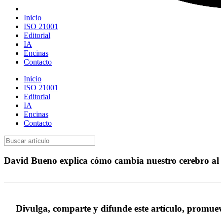
Inicio
ISO 21001
Editorial
IA
Encinas
Contacto
Inicio
ISO 21001
Editorial
IA
Encinas
Contacto
David Bueno explica cómo cambia nuestro cerebro al
Divulga, comparte y difunde este artículo, promue