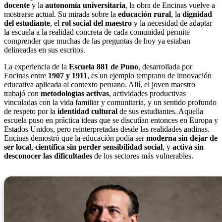
docente
y la
autonomía universitaria
, la obra de Encinas vuelve a
mostrarse actual. Su mirada sobre la
educación rural
, la
dignidad
del estudiante
, el
rol social del maestro
y la necesidad de adaptar
la escuela a la realidad concreta de cada comunidad permite
comprender que muchas de las preguntas de hoy ya estaban
delineadas en sus escritos.
La experiencia de la
Escuela 881 de Puno
, desarrollada por
Encinas entre
1907 y 1911
, es un ejemplo temprano de innovación
educativa aplicada al contexto peruano. Allí, el joven maestro
trabajó con
metodologías activas
, actividades productivas
vinculadas con la vida familiar y comunitaria, y un sentido profundo
de respeto por la
identidad cultural
de sus estudiantes. Aquella
escuela puso en práctica ideas que se discutían entonces en Europa y
Estados Unidos, pero reinterpretadas desde las realidades andinas.
Encinas demostró que la educación podía ser
moderna sin dejar de
ser local
,
científica sin perder sensibilidad social
, y
activa sin
desconocer las dificultades
de los sectores más vulnerables.