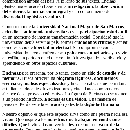
comprensión amplia del país. A lo largo de sus textos, Encinas
plantea una educación basada en la
investigación
, la
observación
del entorno
, la
formación integral
y el reconocimiento de la
diversidad lingüística y cultural
.
Como rector de la
Universidad Nacional Mayor de San Marcos
,
defendió la
autonomía universitaria
y la
participación estudiantil
en un momento de intensa transformación social. Consideró que la
universidad debía servir al país, formar
ciudadanos críticos
y actuar
como espacio de
libertad intelectual
. Su compromiso con la
universidad lo llevó a enfrentarse a
gobiernos autoritarios
y a vivir
en
exilio
, un periodo en el que continuó investigando, escribiendo y
aprendiendo en otros espacios culturales.
Encinas.pe
se presenta, por lo tanto, como un
sitio de estudio y de
memoria
. Busca ofrecer una
biografía rigurosa
,
documentos
esenciales
,
análisis especializados
y líneas temáticas que permitan a
estudiantes, docentes, investigadores y ciudadanos comprender el
alcance de su proyecto educativo. La figura de Encinas no se reduce
a un periodo histórico.
Encinas es una visión
. Una manera de
pensar el Perú desde la educación y desde la
dignidad humana
.
Nuestro objetivo es que este espacio sirva como una puerta hacia esa
visión. Que inspire a los
maestros que trabajan en condiciones
difíciles
. Que invite a las universidades a recordar el
valor de la
autonomía
. Que motive a los investigadores a seguir
pensando la