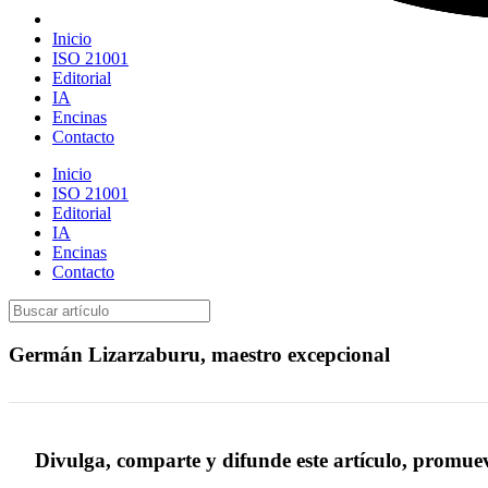
Inicio
ISO 21001
Editorial
IA
Encinas
Contacto
Inicio
ISO 21001
Editorial
IA
Encinas
Contacto
Germán Lizarzaburu, maestro excepcional
Divulga, comparte y difunde este artículo, promue